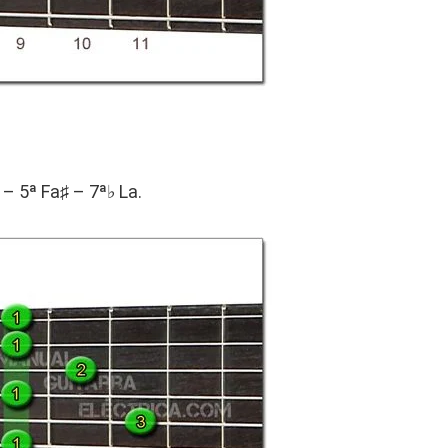
– 5ª Fa♯ – 7ª♭ La.