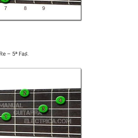
Re – 5ª Fa♯.