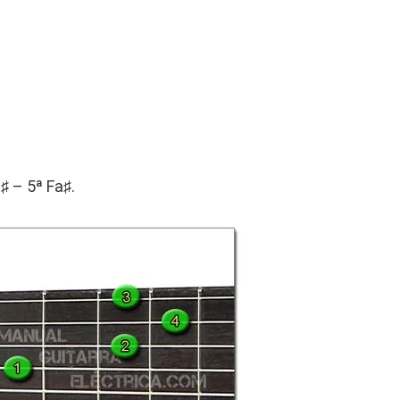
♯ – 5ª Fa♯.