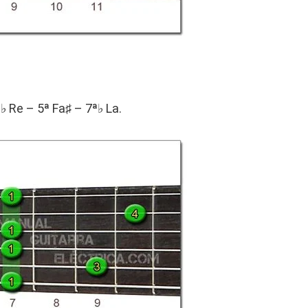
 Re – 5ª Fa♯ – 7ª♭ La.