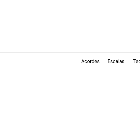
Saltar
al
contenido
Acordes
Escalas
Teo