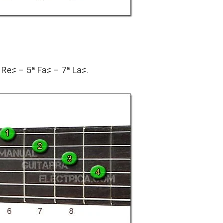
Re♯ – 5ª Fa♯ – 7ª La♯.