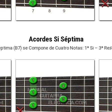
Acordes Si Séptima
éptima (B7) se Compone de Cuatro Notas: 1ª Si – 3ª Re♯ 