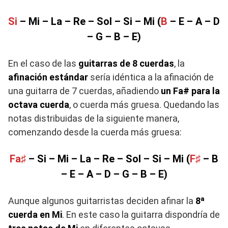
Si
– Mi – La – Re – Sol – Si – Mi (
B
– E – A – D
– G – B – E)
En el caso de las
guitarras de 8 cuerdas
, la
afinación estándar
sería idéntica a la afinación de
una guitarra de 7 cuerdas, añadiendo
un Fa# para la
octava cuerda
, o cuerda más gruesa. Quedando las
notas distribuidas de la siguiente manera,
comenzando desde la cuerda más gruesa:
Fa♯
– Si – Mi – La – Re – Sol – Si – Mi (
F♯
– B
– E – A – D – G – B – E)
Aunque algunos guitarristas deciden afinar la
8ª
cuerda en Mi
. En este caso la guitarra dispondría de