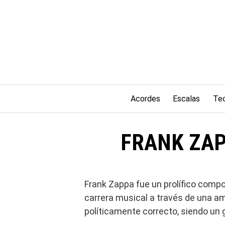
Saltar
al
contenido
Acordes
Escalas
Teo
FRANK ZAPPA
Frank Zappa fue un prolífico compo
carrera musical a través de una a
políticamente correcto, siendo un g