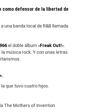
 como defensor de la libertad de
 a una banda local de R&B llamada
966
el doble álbum «
Freak Out!
«.
la música rock. Y con unas letras
ritarismos.
».
 la que tuvo cuatro hijos.
da The Mothers of Invention