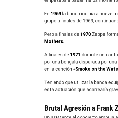
empezaba a pasar malos moment
En
1969
la banda incluía a nueve 
grupo a finales de 1969, continuand
Pero a finales de
1970
Zappa forma
Mothers
.
A finales de
1971
durante una actu
por una bengala disparada por una
en la canción «
Smoke on the Wate
Teniendo que utilizar la banda equi
esta actuación que acarrearía gr
Brutal Agresión a Frank 
Un asistente al concierto empuja a