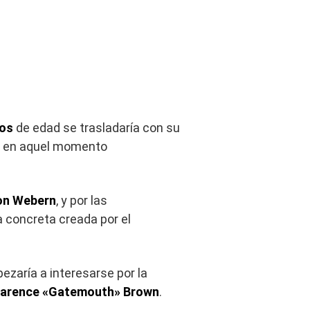
ños
de edad se trasladaría con su
se en aquel momento
on Webern
, y por las
a concreta creada por el
pezaría a interesarse por la
larence «Gatemouth» Brown
.