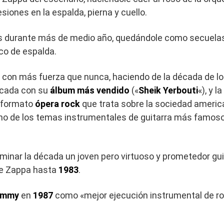
siones en la espalda, pierna y cuello.
os durante más de medio año, quedándole como secuelas
ico de espalda.
 con más fuerza que nunca, haciendo de la década de los
écada con su
álbum más vendido
(«
Sheik Yerbouti
«), y 
n formato
ópera rock
que trata sobre la sociedad american
 uno de los temas instrumentales de guitarra más famos
inar la década un joven pero virtuoso y prometedor gui
de Zappa hasta
1983
.
ammy
en
1987
como «mejor ejecución instrumental de roc