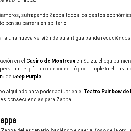
os económicos.
miembros, sufragando Zappa todos los gastos económicos
o con su carrera en solitario.
ría una nueva versión de su antigua banda reduciéndo
ación en el
Casino de Montreux
en Suiza, el equipamie
 persona del público que incendió por completo el casin
r
» de
Deep Purple
.
po alquilado para poder actuar en el
Teatro Rainbow de
aves consecuencias para Zappa.
Zappa
 Zappa del escenario, haciéndole caer al foso de la orqu