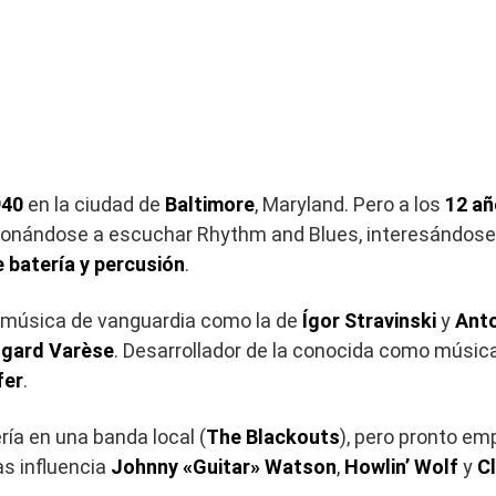
940
en la ciudad de
Baltimore
, Maryland. Pero a los
12 a
aficionándose a escuchar Rhythm and Blues, interesándo
 batería y percusión
.
la música de vanguardia como la de
Ígor Stravinski
y
Ant
gard Varèse
. Desarrollador de la conocida como músic
fer
.
ía en una banda local (
The Blackouts
), pero pronto em
as influencia
Johnny «Guitar» Watson
,
Howlin’ Wolf
y
C