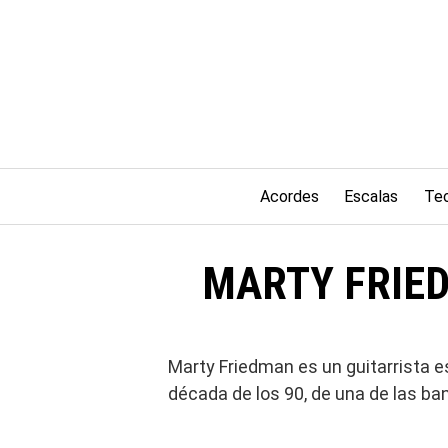
Saltar
al
contenido
Acordes
Escalas
Teo
MARTY FRIEDM
Marty Friedman es un guitarrista es
década de los 90, de una de las ba