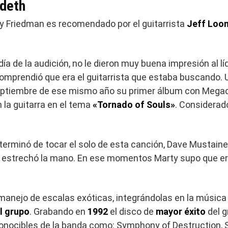
deth
ty Friedman es recomendado por el guitarrista
Jeff Loo
día de la audición, no le dieron muy buena impresión al l
comprendió que era el guitarrista que estaba buscando.
eptiembre de ese mismo año su primer álbum con Megad
 la guitarra en el tema
«Tornado of Souls»
. Considerad
rminó de tocar el solo de esta canción, Dave Mustaine e
 le estrechó la mano. En ese momentos Marty supo que er
manejo de escalas exóticas, integrándolas en la música
l grupo
. Grabando en
1992
el disco de
mayor éxito
del g
nocibles de la banda como: Symphony of Destruction, Sw