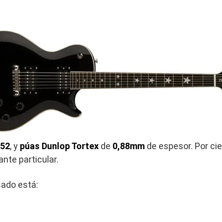
52
, y
púas Dunlop Tortex
de
0,88mm
de espesor. Por cie
nte particular.
ado está: