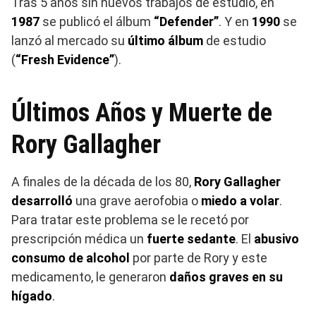
Tras 5 años sin nuevos trabajos de estudio, en
1987
se publicó el álbum
“Defender”
. Y en
1990
se
lanzó al mercado su
último álbum
de estudio
(
“Fresh Evidence”
).
Últimos Años y Muerte de
Rory Gallagher
A finales de la década de los 80,
Rory Gallagher
desarrolló
una grave aerofobia o
miedo a volar
.
Para tratar este problema se le recetó por
prescripción médica un
fuerte sedante
. El
abusivo
consumo de alcohol
por parte de Rory y este
medicamento, le generaron
daños graves en su
hígado
.