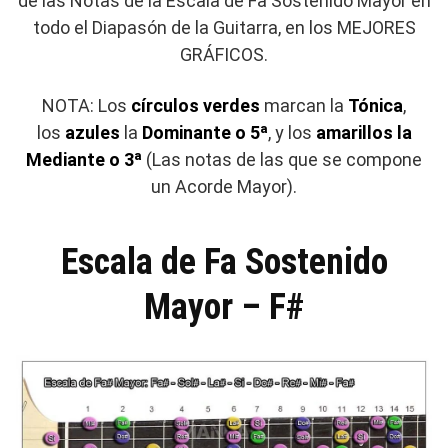
de las Notas de la Escala de Fa Sostenido Mayor en
todo el Diapasón de la Guitarra, en los MEJORES
GRÁFICOS.
NOTA: Los
círculos verdes
marcan la
Tónica
,
los
azules
la
Dominante o 5ª
, y los
amarillos la
Mediante o 3ª
(Las notas de las que se compone
un Acorde Mayor).
Escala de Fa Sostenido
Mayor – F#