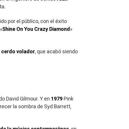
ta.
do por el público, con el éxito
 «
Shine On You Crazy Diamond
»
o cerdo volador
, que acabó siendo
ado David Gilmour. Y en
1979
Pink
recer la sombra de Syd Barrett,
 de la música contemporánea
, en