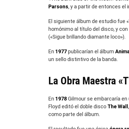
Parsons
, y a partir de entonces el
El siguiente álbum de estudio fue «
homónimo al título del disco, y con
(«Sigue brillando diamante loco»).
En
1977
publicarían el álbum
Anima
un sello distintivo de la banda.
La Obra Maestra «T
En
1978
Gilmour se embarcaría en un
Floyd editó el doble disco
The Wall
como parte del álbum.
El resultado fue una épica
ópera r