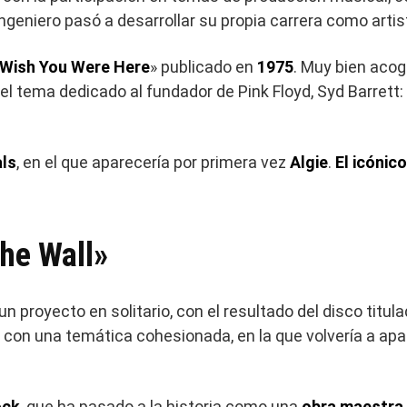
 ingeniero pasó a desarrollar su propia carrera como artis
Wish You Were Here
» publicado en
1975
. Muy bien acogi
 el tema dedicado al fundador de Pink Floyd, Syd Barrett:
ls
, en el que aparecería por primera vez
Algie
.
El icónic
he Wall»
 proyecto en solitario, con el resultado del disco titul
, con una temática cohesionada, en la que volvería a apa
ock
, que ha pasado a la historia como una
obra maestra