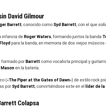
sin David Gilmour
ger Barrett
, conocido como
Syd Barrett
, con el que solí
a infancia de
Roger Waters
, formando juntos la banda
T
 Floyd
para la banda, en memoria de dos viejos músicos 
a formado por
Barrett
como vocalista principal y guitarri
k Mason
en la batería.
co («
The Piper at the Gates of Dawn
«) de estilo rock p
as por
Syd Barrett
, convirtiéndose este en el
líder de l
Barrett Colapsa