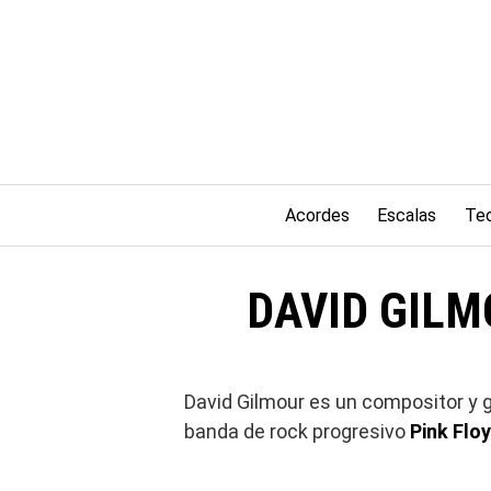
Saltar
al
contenido
Acordes
Escalas
Teo
DAVID GILMO
David Gilmour es un compositor y g
banda de rock progresivo
Pink Flo