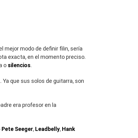
 el mejor modo de definir filin, sería
 nota exacta, en el momento preciso.
a o
silencios
.
s
. Ya que sus solos de guitarra, son
adre era profesor en la
o
Pete Seeger
,
Leadbelly
,
Hank