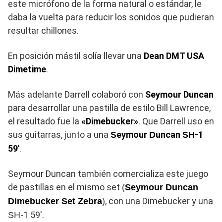
este micrófono de la forma natural o estándar, le
daba la vuelta para reducir los sonidos que pudieran
resultar chillones.
En posición mástil solía llevar una
Dean DMT USA
Dimetime
.
Más adelante Darrell colaboró con
Seymour Duncan
para desarrollar una pastilla de estilo Bill Lawrence,
el resultado fue la
«Dimebucker»
. Que Darrell uso en
sus guitarras, junto a una
eymour
uncan
-1
S
D
SH
59′
.
Seymour Duncan también comercializa este juego
de pastillas en el mismo set
(
Seymour Duncan
, con una Dimebucker y una
Dimebucker Set Zebra
)
-1 59′.
SH