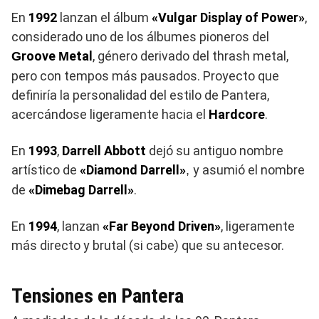
En
1992
lanzan el álbum
«Vulgar Display of Power»
,
considerado uno de los álbumes pioneros del
roove
etal
, género derivado del thrash metal,
G
M
pero con tempos más pausados. Proyecto que
definiría la personalidad del estilo de Pantera,
acercándose ligeramente hacia el
Hardcore
.
En
1993
,
Darrell Abbott
dejó su antiguo nombre
artístico de
«Diamond Darrell»
y asumió el nombre
,
de
«Dimebag Darrell»
.
En
1994
, lanzan
«Far Beyond Driven»
, ligeramente
más directo y brutal (si cabe) que su antecesor.
Tensiones en Pantera