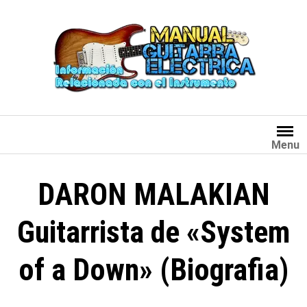
Saltar
al
contenido
Menu
DARON MALAKIAN
Guitarrista de «System
of a Down» (Biografia)