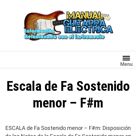
Saltar
al
contenido
Menu
Escala de Fa Sostenido
menor – F#m
ESCALA de Fa Sostenido menor – F#m: Disposición