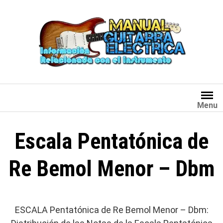
Saltar
al
contenido
Menu
Escala Pentatónica de
Re Bemol Menor – Dbm
ESCALA Pentatónica de Re Bemol Menor – Dbm: